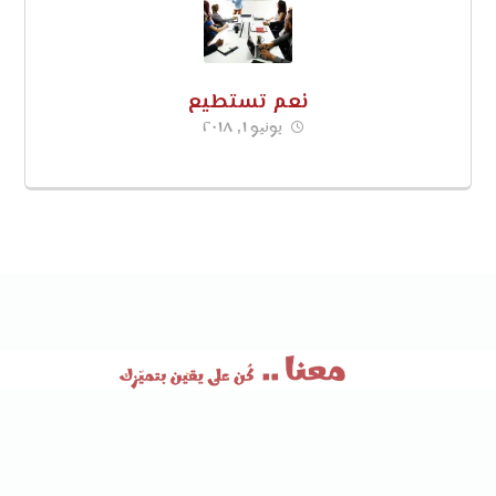
نعم تستطيع
يونيو ١, ٢٠١٨