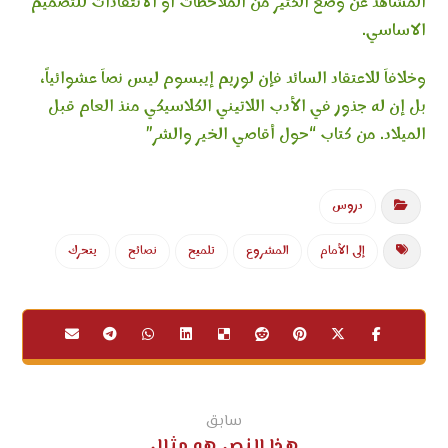
المشاهد عن وضع الكثير من الملاحظات او الانتقادات للتصميم
الاساسي.
وخلافاَ للاعتقاد السائد فإن لوريم إيبسوم ليس نصاَ عشوائياً،
بل إن له جذور في الأدب اللاتيني الكلاسيكي منذ العام قبل
الميلاد. من كتاب “حول أقاصي الخير والشر”
دروس
إلى الأمام
المشروع
تلميح
نصائح
يتحرك
سابق
هذا النص هو مثال