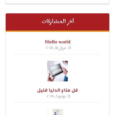
آخر المشاركات
Hello world!
فبراير ١٤, ٢٠٢٤
قل متاع الدنيا قليل
يونيو ١, ٢٠١٨