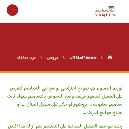
درب دماغك
صفحة المقالات
دروس
درب دماغك
لوريم ايبسوم هو نموذج افتراضي يوضع في التصاميم لتعرض
على العميل ليتصور طريقه وضع النصوص بالتصاميم سواء كانت
تصاميم مطبوعه … بروشور او فلاير على سبيل المثال … او
نماذج مواقع انترنت …
وعند موافقه العميل المبدئيه على التصميم يتم ازالة هذا النص