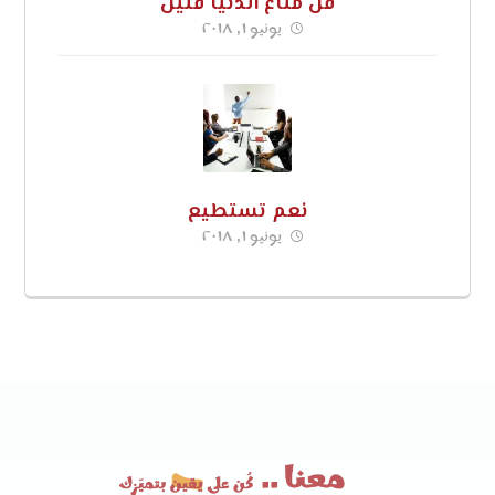
قل متاع الدنيا قليل
يونيو ١, ٢٠١٨
نعم تستطيع
يونيو ١, ٢٠١٨