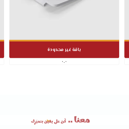
باقة غير محدودة
٠.٠