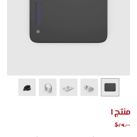
منتج ١
$
٢٩.٠٠