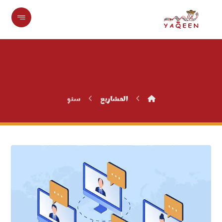
سئو
المشاريع
سئو